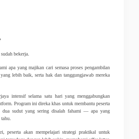
?
 sudah bekerja.
ami apa yang majikan cari semasa proses pengambilan
yang lebih baik, serta hak dan tanggungjawab mereka
jaya intensif selama satu hari yang menggabungkan
latform. Program ini direka khas untuk membantu peserta
da dua sudut yang sering disalah fahami — apa yang
 tahu.
i, peserta akan mempelajari strategi praktikal untuk