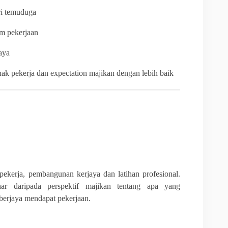
ri temuduga
m pekerjaan
aya
ak pekerja dan expectation majikan dengan lebih baik
kerja, pembangunan kerjaya dan latihan profesional.
ar daripada perspektif majikan tentang apa yang
berjaya mendapat pekerjaan.