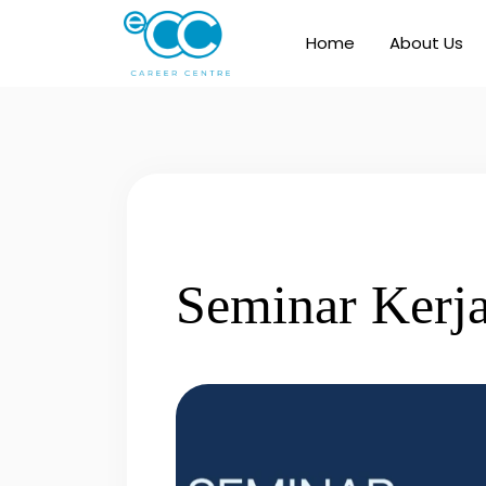
Skip
to
Home
About Us
content
Seminar Kerj