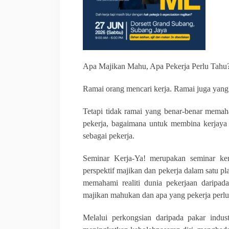
Apa Majikan Mahu, Apa Pekerja Perlu Tahu
Ramai orang mencari kerja. Ramai juga yang
Tetapi tidak ramai yang benar-benar memah
pekerja, bagaimana untuk membina kerjaya 
sebagai pekerja.
Seminar Kerja-Ya! merupakan seminar ker
perspektif majikan dan pekerja dalam satu p
memahami realiti dunia pekerjaan daripa
majikan mahukan dan apa yang pekerja perlu
Melalui perkongsian daripada pakar industr