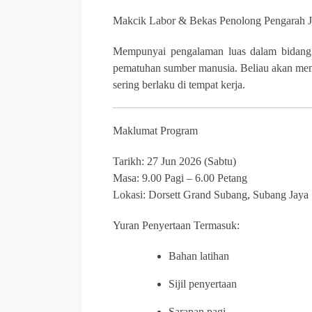
Makcik Labor & Bekas Penolong Pengarah J
Mempunyai pengalaman luas dalam bidang
pematuhan sumber manusia. Beliau akan memb
sering berlaku di tempat kerja.
Maklumat Program
Tarikh: 27 Jun 2026 (Sabtu)
Masa: 9.00 Pagi – 6.00 Petang
Lokasi: Dorsett Grand Subang, Subang Jaya
Yuran Penyertaan Termasuk:
Bahan latihan
Sijil penyertaan
Sarapan pagi